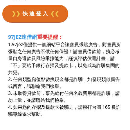
❯❯
快 速 登 入
❮❮
97JEZ速借網
重要提醒：
1.97jez僅提供一個網站平台讓會員張貼廣告，對會員所
張貼之任何廣告不做任何保證！請會員借款前，務必考
量自身還款及風險承擔能力，謹慎評估償還計畫，請
「不」要給予銀行存摺及提款卡，以免成為詐騙集團的
共犯。
2. 任何類型儲值點數換現金都是詐騙，如發現類似廣告
或留言，請聯絡我們檢舉。
3. 未取得貸款前，事先給付任何名義費用都是詐騙，請
勿上當，並請聯絡我們檢舉。
4. 如果您的存摺及提款卡被騙走，請撥打台灣 165 反詐
騙專線協求幫助。