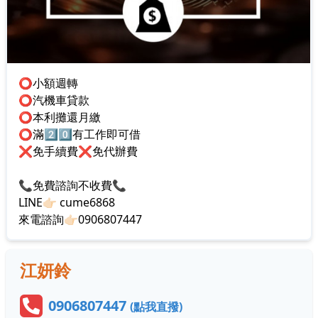
⭕️小額週轉
⭕️汽機車貸款
⭕️本利攤還月繳
⭕️滿2️⃣0️⃣有工作即可借
❌免手續費❌免代辦費
📞免費諮詢不收費📞
LINE👉🏻 cume6868
來電諮詢👉🏻0906807447
江妍鈴
0906807447
(點我直撥)