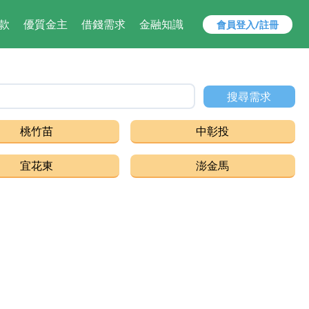
款
優質金主
借錢需求
金融知識
會員登入/註冊
款,借貸,小額借款,快速借錢 找 安貸 ，解決您的資金需求就是快
搜尋需求
桃竹苗
中彰投
宜花東
澎金馬