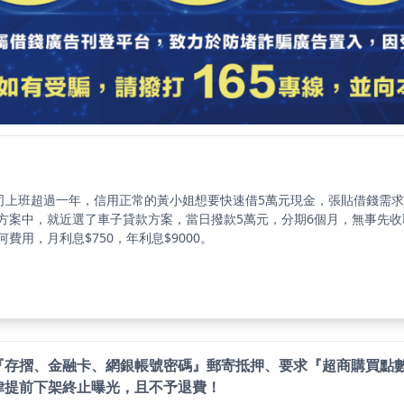
公司上班超過一年，信用正常的黃小姐想要快速借5萬元現金，張貼借錢需
方案中，就近選了車子貸款方案，當日撥款5萬元，分期6個月，無事先收
費用，月利息$750，年利息$9000。
『存摺、金融卡、網銀帳號密碼』郵寄抵押、要求『超商購買點
律提前下架終止曝光，且不予退費！