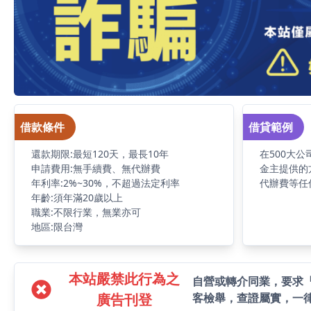
借款條件
借貸範例
還款期限:最短120天，最長10年
在500大
申請費用:無手續費、無代辦費
金主提供的
年利率:2%~30%，不超過法定利率
代辦費等任何
年齡:須年滿20歲以上
職業:不限行業，無業亦可
地區:限台灣
本站嚴禁此行為之
自營或轉介同業，要求
廣告刊登
客檢舉，查證屬實，一