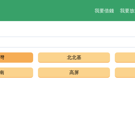
我要借錢
我要放
借錢,貸
灣
北北基
南
高屏