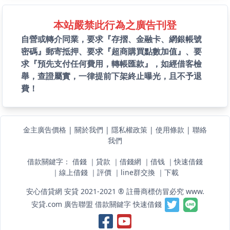
本站嚴禁此行為之廣告刊登
自營或轉介同業，要求『存摺、金融卡、網銀帳號
密碼』郵寄抵押、要求『超商購買點數加值』、要
求『預先支付任何費用，轉帳匯款』，如經借客檢
舉，查證屬實，一律提前下架終止曝光，且不予退
費！
金主廣告價格
|
關於我們
|
隱私權政策
|
使用條款
|
聯絡
我們
借款關鍵字：
借錢
｜
貸款
｜
借錢網
｜
借钱
｜
快速借錢
｜
線上借錢
｜
評價
｜
line群交換
｜
下載
安心借貸網 安貸 2021-2021 ® 註冊商標仿冒必究 www.
安貸.com
廣告聯盟
借款關鍵字
快速借錢