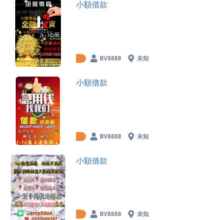
小額借款
BV8888
未知
小額借款
BV8888
未知
小額借款
BV8888
未知