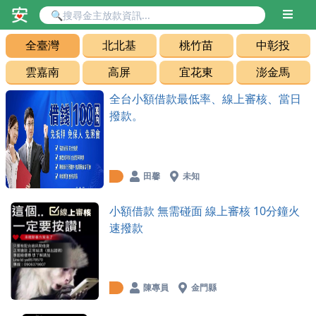
全臺灣
北北基
桃竹苗
中彰投
雲嘉南
高屏
宜花東
澎金馬
全台小額借款最低率、線上審核、當日
撥款。
田馨
未知
小額借款 無需碰面 線上審核 10分鐘火
速撥款
陳專員
金門縣