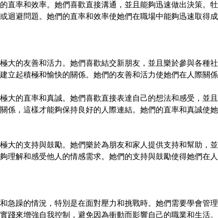
的直率和效率。她們喜歡直接溝通，並且能夠迅速做出決策。牡
或迴避問題。她們的直率和效率使她們在職場中能夠迅速取得成
極大的友善和活力。她們喜歡結交新朋友，並且樂於參與各種社
，建立起積極和愉快的關係。她們的友善和活力使她們在人際關係
極大的直率和真誠。她們喜歡直接表達自己的想法和感受，並且
關係，這樣才能夠保持良好的人際連結。她們的直率和真誠使她
極大的支持與鼓勵。她們樂於為朋友和家人提供支持和幫助，並
夠理解和感受他人的情感需求。她們的支持與鼓勵使得她們在人
和急躁的情況，特別是在面對壓力和挑戰時。她們需要學會管理
實踐來增強自我控制，避免因為衝動而影響自己的職業和生活。