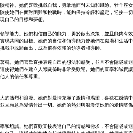
險精神。她們喜歡挑戰自我，勇敢地面對未知和風險。牡羊座女
險使她們在面對困難和挑戰時，能夠保持冷靜和堅定，迎接一切
現自己的目標和夢想。
領導能力。她們相信自己的能力，勇於做出決策，並且能夠有效
實現共同的目標。她們的自信和領導能力使她們在職場和生活中
挑戰中脫穎而出，成為值得依賴的領導者和導師。
著稱。她們喜歡直接表達自己的想法和感受，並且不會隱瞞或迴
這使得她們在建立人際關係時非常受歡迎。她們的直率和誠實讓
他人的信任和尊重。
大的熱烈和浪漫。她們對愛情充滿了激情和渴望，喜歡在感情中
並且願意為愛情付出一切。她們的熱烈與浪漫使她們的愛情關係
率和坦誠。她們喜歡直接表達自己的情感和需求，不會隱瞞或迴