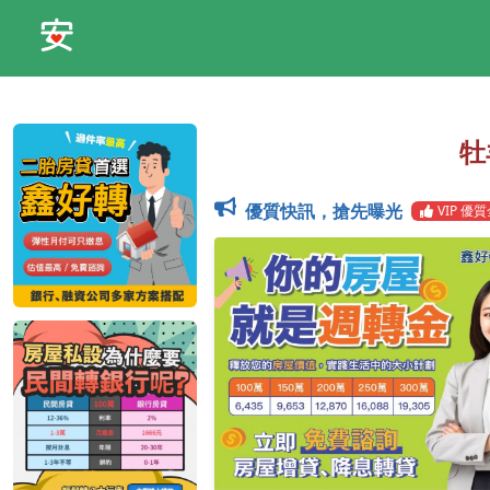
牡
優質快訊，搶先曝光
VIP 優