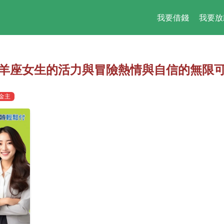
我要借錢
我要放
借錢,貸款,借貸
羊座女生的活力與冒險熱情與自信的無限
質金主