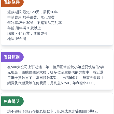
借款條件
還款期限:最短120天，最長10年
申請費用:無手續費、無代辦費
年利率:2%~30%，不超過法定利率
年齡:須年滿20歲以上
職業:不限行業，無業亦可
地區:限台灣
借貸範例
在500大公司上班超過一年，信用正常的黃小姐想要快速借5萬
元現金，張貼借錢需求後，從多位金主提供的方案中，就近選
了車子貸款方案，當日撥款5萬元，分期6個月，無事先收取手
續費及代辦費等任何費用，月利息$750，年利息$9000。
免責聲明
請不要給予銀行存摺及提款卡，以免成為詐騙集團的共犯。