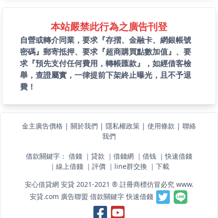
本站嚴禁此行為之廣告刊登
自營或轉介同業，要求『存摺、金融卡、網銀帳號
密碼』郵寄抵押、要求『超商購買點數加值』、要
求『預先支付任何費用，轉帳匯款』，如經借客檢
舉，查證屬實，一律提前下架終止曝光，且不予退
費！
金主廣告價格
|
關於我們
|
隱私權政策
|
使用條款
|
聯絡
我們
借款關鍵字：
借錢
｜
貸款
｜
借錢網
｜
借钱
｜
快速借錢
｜
線上借錢
｜
評價
｜
line群交換
｜
下載
安心借貸網 安貸 2021-2021 ® 註冊商標仿冒必究 www.
安貸.com
廣告聯盟
借款關鍵字
快速借錢