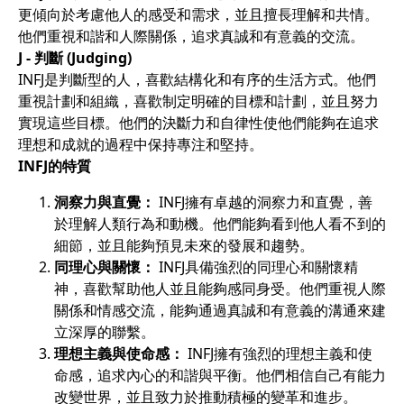
更傾向於考慮他人的感受和需求，並且擅長理解和共情。
他們重視和諧和人際關係，追求真誠和有意義的交流。
J - 判斷 (Judging)
INFJ是判斷型的人，喜歡結構化和有序的生活方式。他們
重視計劃和組織，喜歡制定明確的目標和計劃，並且努力
實現這些目標。他們的決斷力和自律性使他們能夠在追求
理想和成就的過程中保持專注和堅持。
INFJ的特質
洞察力與直覺：
INFJ擁有卓越的洞察力和直覺，善
於理解人類行為和動機。他們能夠看到他人看不到的
細節，並且能夠預見未來的發展和趨勢。
同理心與關懷：
INFJ具備強烈的同理心和關懷精
神，喜歡幫助他人並且能夠感同身受。他們重視人際
關係和情感交流，能夠通過真誠和有意義的溝通來建
立深厚的聯繫。
理想主義與使命感：
INFJ擁有強烈的理想主義和使
命感，追求內心的和諧與平衡。他們相信自己有能力
改變世界，並且致力於推動積極的變革和進步。