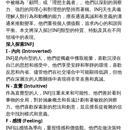
中被稱為「顧問」或「理想主義者」。他們以深刻的洞察
力、強烈的同理心和對理想的堅持而著稱。INFJ天生具備
理解人類行為和動機的能力，擅長通過真誠和有意義的溝
通來推動變革。他們重視個人價值觀，追求內心的和諧與
平衡。本文將深入探討INFJ類型的特質、特點及其在不同
領域中的表現。
深入探索INFJ
I - 內向 (Introverted)
INFJ是內向型的人，他們從獨處中獲取能量，喜歡沉浸在
自己的思想和感受中。他們享受安靜和寧靜的環境，喜歡
反思和內省。儘管他們在社交場合中可能顯得低調，但他
們在深層次的人際關係中表現得非常友善和真誠。
N - 直覺 (Intuitive)
作為直覺型的人，INFJ注重未來和可能性。他們善於看到
事物的全局，對於抽象概念和長遠計劃有著敏銳的洞察
力。他們喜歡探索新的想法和創意，並且擅長從複雜的信
息中找到模式和意義。
F - 感情 (Feeling)
INFJ以感情為導向，重視情感和價值觀。他們在做決策時