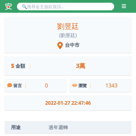
劉昱廷
(劉昱廷)
台中市
$
3萬
金額
|
0
1343
|
|
留言
瀏覽
2022-01-27 22:47:46
用途
過年週轉