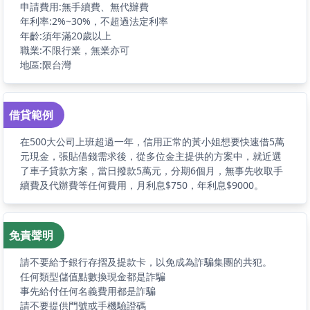
申請費用:無手續費、無代辦費
年利率:2%~30%，不超過法定利率
年齡:須年滿20歲以上
職業:不限行業，無業亦可
地區:限台灣
借貸範例
在500大公司上班超過一年，信用正常的黃小姐想要快速借5萬
元現金，張貼借錢需求後，從多位金主提供的方案中，就近選
了車子貸款方案，當日撥款5萬元，分期6個月，無事先收取手
續費及代辦費等任何費用，月利息$750，年利息$9000。
免責聲明
請不要給予銀行存摺及提款卡，以免成為詐騙集團的共犯。
任何類型儲值點數換現金都是詐騙
事先給付任何名義費用都是詐騙
請不要提供門號或手機驗證碼