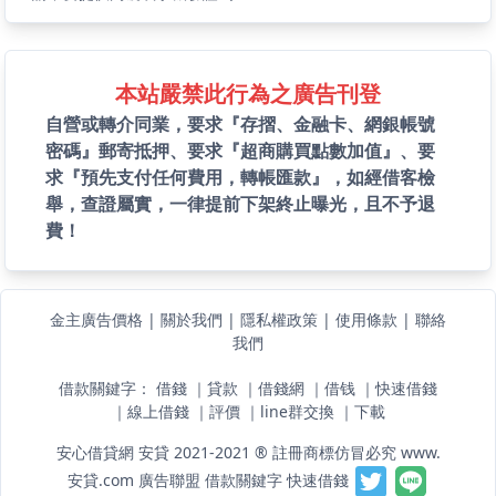
本站嚴禁此行為之廣告刊登
自營或轉介同業，要求『存摺、金融卡、網銀帳號
密碼』郵寄抵押、要求『超商購買點數加值』、要
求『預先支付任何費用，轉帳匯款』，如經借客檢
舉，查證屬實，一律提前下架終止曝光，且不予退
費！
金主廣告價格
|
關於我們
|
隱私權政策
|
使用條款
|
聯絡
我們
借款關鍵字：
借錢
｜
貸款
｜
借錢網
｜
借钱
｜
快速借錢
｜
線上借錢
｜
評價
｜
line群交換
｜
下載
安心借貸網 安貸 2021-2021 ® 註冊商標仿冒必究 www.
安貸.com
廣告聯盟
借款關鍵字
快速借錢