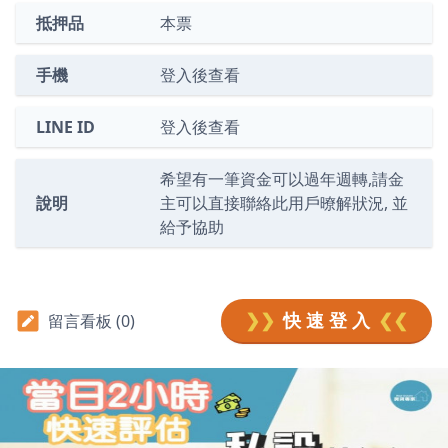
抵押品
本票
手機
登入後查看
LINE ID
登入後查看
希望有一筆資金可以過年週轉,請金
說明
主可以直接聯絡此用戶暸解狀況, 並
給予協助
❯❯
快 速 登 入
❮❮
留言看板 (0)