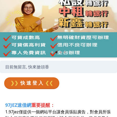
目前無留言, 快來搶頭香
❯❯
快 速 登 入
❮❮
97JEZ速借網
重要提醒：
1.97jez僅提供一個網站平台讓會員張貼廣告，對會員所張