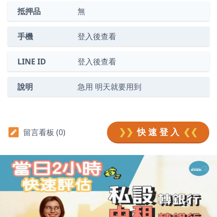
抵押品
無
手機
登入後查看
LINE ID
登入後查看
說明
急用 明天就要用到
❯❯
快 速 登 入
❮❮
留言看板 (0)