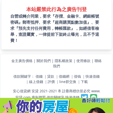
本站嚴禁此行為之廣告刊登
自營或轉介同業，要求『存摺、金融卡、網銀帳號
密碼』郵寄抵押、要求『超商購買點數加值』、要
求『預先支付任何費用，轉帳匯款』，如經借客檢
舉，查證屬實，一律提前下架終止曝光，且不予退
費！
金主廣告價格
|
關於我們
|
隱私權政策
|
使用條款
|
聯絡
我們
借款關鍵字：
借錢
｜
貸款
｜
借錢網
｜
借钱
｜
快速借錢
｜
線上借錢
｜
評價
｜
line群交換
｜
下載
安心借貸網 安貸 2021-2021 ® 註冊商標仿冒必究 www.
安貸.com
廣告聯盟
借款關鍵字
快速借錢