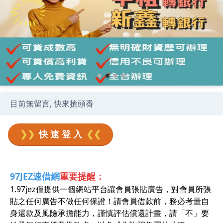
目前無留言, 快來搶頭香
❯❯
快 速 登 入
❮❮
97JEZ速借網
重要提醒：
1.97jez僅提供一個網站平台讓會員張貼廣告，對會員所張
貼之任何廣告不做任何保證！請會員借款前，務必考量自
身還款及風險承擔能力，謹慎評估償還計畫，請「不」要