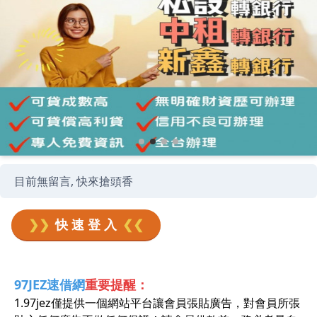
目前無留言, 快來搶頭香
❯❯
快 速 登 入
❮❮
97JEZ速借網
重要提醒：
1.97jez僅提供一個網站平台讓會員張貼廣告，對會員所張