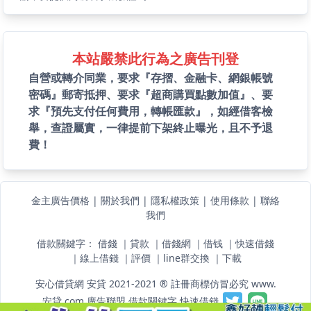
本站嚴禁此行為之廣告刊登
自營或轉介同業，要求『存摺、金融卡、網銀帳號
密碼』郵寄抵押、要求『超商購買點數加值』、要
求『預先支付任何費用，轉帳匯款』，如經借客檢
舉，查證屬實，一律提前下架終止曝光，且不予退
費！
金主廣告價格
|
關於我們
|
隱私權政策
|
使用條款
|
聯絡
我們
借款關鍵字：
借錢
｜
貸款
｜
借錢網
｜
借钱
｜
快速借錢
｜
線上借錢
｜
評價
｜
line群交換
｜
下載
安心借貸網 安貸 2021-2021 ® 註冊商標仿冒必究 www.
安貸.com
廣告聯盟
借款關鍵字
快速借錢