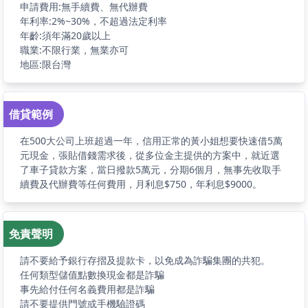
申請費用:無手續費、無代辦費
年利率:2%~30%，不超過法定利率
年齡:須年滿20歲以上
職業:不限行業，無業亦可
地區:限台灣
借貸範例
在500大公司上班超過一年，信用正常的黃小姐想要快速借5萬
元現金，張貼借錢需求後，從多位金主提供的方案中，就近選
了車子貸款方案，當日撥款5萬元，分期6個月，無事先收取手
續費及代辦費等任何費用，月利息$750，年利息$9000。
免責聲明
請不要給予銀行存摺及提款卡，以免成為詐騙集團的共犯。
任何類型儲值點數換現金都是詐騙
事先給付任何名義費用都是詐騙
請不要提供門號或手機驗證碼