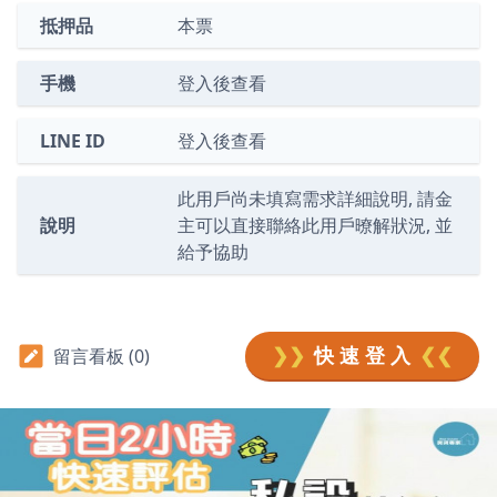
抵押品
本票
手機
登入後查看
LINE ID
登入後查看
此用戶尚未填寫需求詳細說明, 請金
說明
主可以直接聯絡此用戶暸解狀況, 並
給予協助
❯❯
快 速 登 入
❮❮
留言看板 (0)