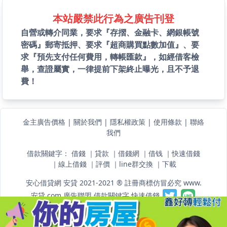
本站嚴禁此行為之廣告刊登
自營或轉介同業，要求『存摺、金融卡、網銀帳號
密碼』郵寄抵押、要求『超商購買點數加值』、要
求『預先支付任何費用，轉帳匯款』，如經借客檢
舉，查證屬實，一律提前下架終止曝光，且不予退
費！
金主廣告價格
|
關於我們
|
隱私權政策
|
使用條款
|
聯絡
我們
借款關鍵字：
借錢
｜
貸款
｜
借錢網
｜
借钱
｜
快速借錢
｜
線上借錢
｜
評價
｜
line群交換
｜
下載
安心借貸網 安貸 2021-2021 ® 註冊商標仿冒必究 www.
安貸.com
廣告聯盟
借款關鍵字
快速借錢