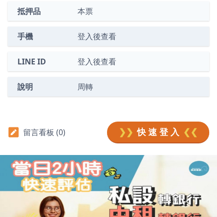
抵押品
本票
手機
登入後查看
LINE ID
登入後查看
說明
周轉
❯❯
快 速 登 入
❮❮
留言看板 (0)