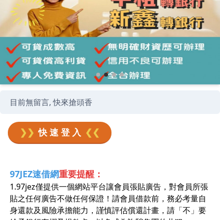
目前無留言, 快來搶頭香
❯❯
快 速 登 入
❮❮
97JEZ速借網
重要提醒：
1.97jez僅提供一個網站平台讓會員張貼廣告，對會員所張
貼之任何廣告不做任何保證！請會員借款前，務必考量自
身還款及風險承擔能力，謹慎評估償還計畫，請「不」要