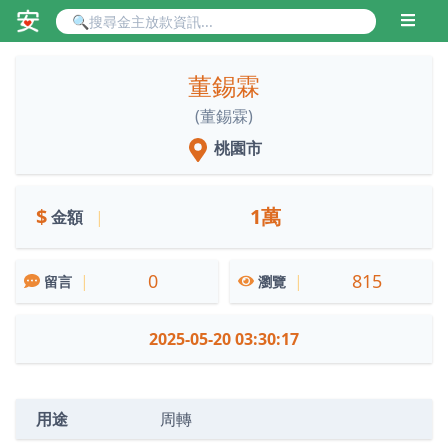
董錫霖
(董錫霖)
桃園市
$
1萬
金額
|
0
815
|
|
留言
瀏覽
2025-05-20 03:30:17
用途
周轉