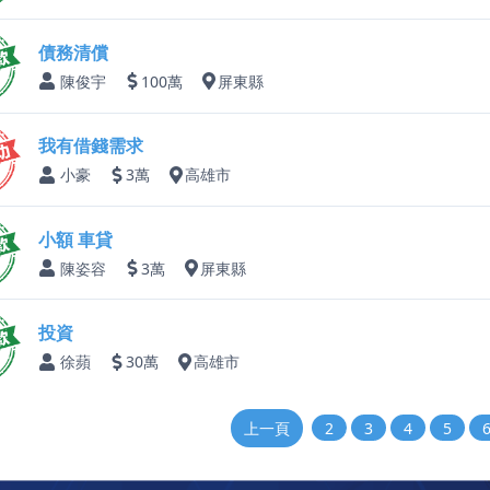
債務清償
陳俊宇
100萬
屏東縣
我有借錢需求
小豪
3萬
高雄市
小額 車貸
陳姿容
3萬
屏東縣
投資
徐蘋
30萬
高雄市
上一頁
2
3
4
5