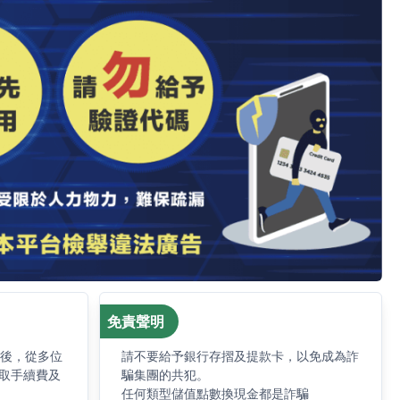
免責聲明
求後，從多位
請不要給予銀行存摺及提款卡，以免成為詐
取手續費及
騙集團的共犯。
任何類型儲值點數換現金都是詐騙