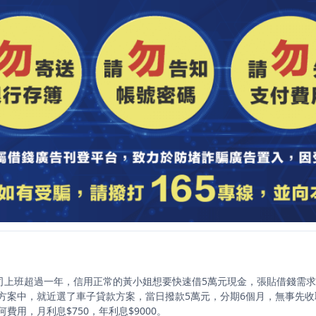
公司上班超過一年，信用正常的黃小姐想要快速借5萬元現金，張貼借錢需
方案中，就近選了車子貸款方案，當日撥款5萬元，分期6個月，無事先收
費用，月利息$750，年利息$9000。