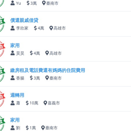
Yu
3萬
臺南市
償還親戚借貸
李欣家
4萬
高雄市
家用
昊昊
4萬
高雄市
繳房租及電話費還有媽媽的住院費用
香腸
3萬
臺南市
週轉用
蕭
10萬
嘉義市
家用
劉
1萬
臺南市