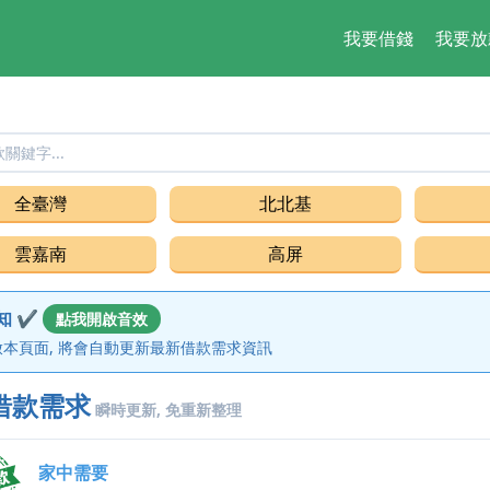
我要借錢
我要放
借錢,貸款
全臺灣
北北基
雲嘉南
高屏
知 ✔
點我開啟音效
本頁面, 將會自動更新最新借款需求資訊
借款需求
瞬時更新, 免重新整理
家中需要