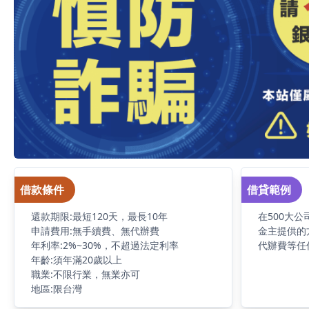
借款條件
借貸範例
還款期限:最短120天，最長10年
在500大
申請費用:無手續費、無代辦費
金主提供的
年利率:2%~30%，不超過法定利率
代辦費等任何
年齡:須年滿20歲以上
職業:不限行業，無業亦可
地區:限台灣