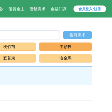
款
優質金主
借錢需求
金融知識
會員登入/註冊
,借貸,小額借款,快速借錢 找 安貸 ，解決您的資金需求就是快！
搜尋需求
桃竹苗
中彰投
宜花東
澎金馬