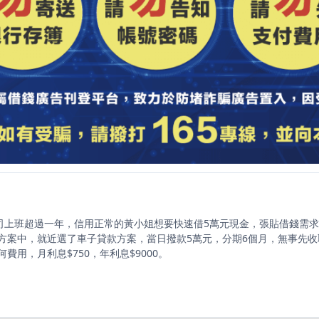
公司上班超過一年，信用正常的黃小姐想要快速借5萬元現金，張貼借錢需
方案中，就近選了車子貸款方案，當日撥款5萬元，分期6個月，無事先收
費用，月利息$750，年利息$9000。