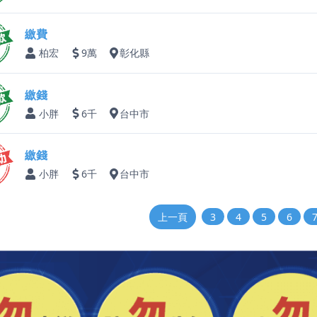
繳費
柏宏
9萬
彰化縣
繳錢
小胖
6千
台中市
繳錢
小胖
6千
台中市
上一頁
3
4
5
6